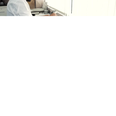
DAS MA INKS TEAM
Engagiert für
Innovation und Qualität
Wir wissen, dass unsere größte Stärke in den
Menschen liegt. Von der Forschungs- und
Entwicklungsabteilung über die Produktion und
Logistik bis hin zum Kundenservice bringt jedes
Teammitglied seine Erfahrung, sein Engagement und
seine Leidenschaft ein, um das Beste zu bieten. Dieses