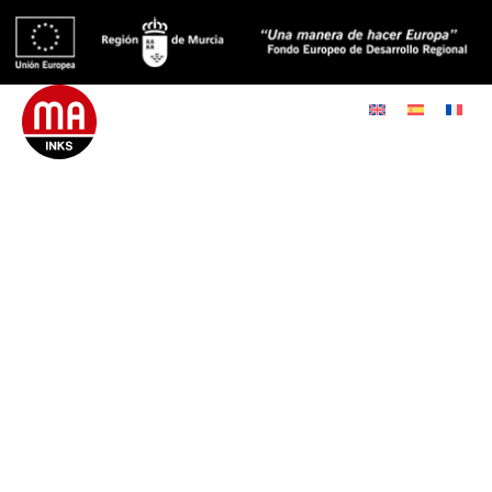
Seit 1932 hat sich MA Inks
als führender Hersteller von
Offset-Druckfarben und
Lacken für die grafische
Industrie etabliert und steht
für höchste
Qualitätsstandards.