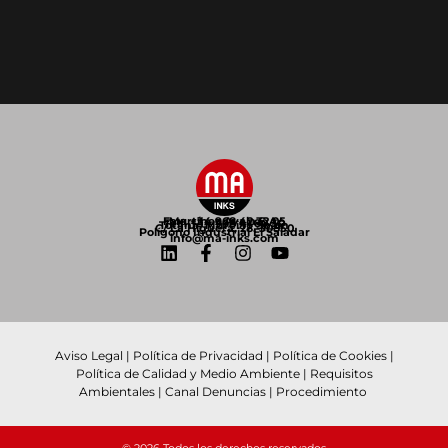
Fax: +34 968 42 32 05
Martínez Ayala S.A.
Telf: +34 968 41 80 30
Totana, Murcia - Spain
C/ La Higuera, 28. 30850
Polígono Industrial El Saladar
info@ma-inks.com
Aviso Legal
|
Política de Privacidad
|
Política de Cookies
|
Política de Calidad y Medio Ambiente
|
Requisitos
Ambientales
|
Canal Denuncias
|
Procedimiento